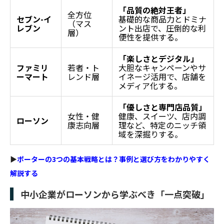
「品質の絶対王者」
全方位
セブン-イ
基礎的な商品力とドミナ
（マス
レブン
ント出店で、圧倒的な利
層）
便性を提供する。
「楽しさとデジタル」
ファミリ
若者・ト
大胆なキャンペーンやサ
ーマート
レンド層
イネージ活用で、店舗を
メディア化する。
「優しさと専門店品質」
女性・健
健康、スイーツ、店内調
ローソン
康志向層
理など、特定のニッチ領
域を深掘りする。
▶
ポーターの3つの基本戦略とは？事例と選び方をわかりやすく
解説する
中小企業がローソンから学ぶべき「一点突破」