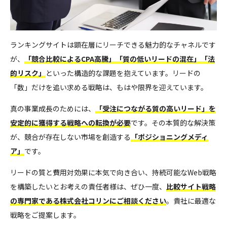
ランキングサイトは顕在層にリーチできる魅力的なチャネルです
が、
「競合比較によるCPA高騰」「質の低いリードの混在」「法
的リスク」
といった構造的な課題を抱えています。リードの
「数」だけを追い求める戦略は、もはや限界を迎えています。
真の事業成長のためには、
「受注につながる質の高いリード」を
安定的に獲得する戦略への転換が必要
です。その本質的な解決策
が、競合が存在しない市場を創造する
「ポジショニングメディ
ア」
です。
リードの質と費用対効果に本気で向き合い、持続可能なWeb戦略
を構築したいとお考えの責任者様は、ぜひ一度、
比較サイト戦略
の専門家である株式会社コリンにご相談ください
。貴社に最適な
戦略をご提案します。