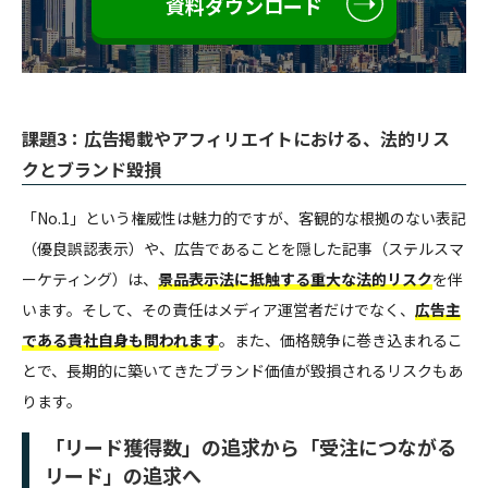
資料ダウンロード
課題3：広告掲載やアフィリエイトにおける、法的リス
クとブランド毀損
「No.1」という権威性は魅力的ですが、客観的な根拠のない表記
（優良誤認表示）や、広告であることを隠した記事（ステルスマ
ーケティング）は、
景品表示法に抵触する重大な法的リスク
を伴
います。そして、その責任はメディア運営者だけでなく、
広告主
である貴社自身も問われます
。また、価格競争に巻き込まれるこ
とで、長期的に築いてきたブランド価値が毀損されるリスクもあ
ります。
「リード獲得数」の追求から「受注につながる
リード」の追求へ