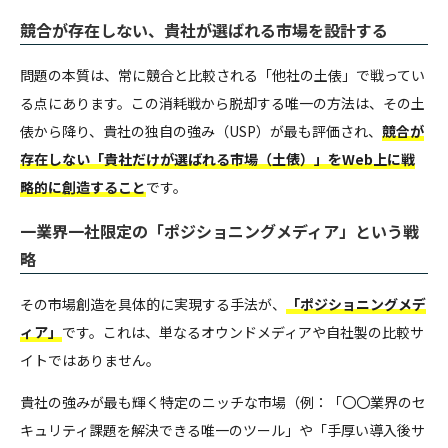
競合が存在しない、貴社が選ばれる市場を設計する
問題の本質は、常に競合と比較される「他社の土俵」で戦ってい
る点にあります。この消耗戦から脱却する唯一の方法は、その土
俵から降り、貴社の独自の強み（USP）が最も評価され、
競合が
存在しない「貴社だけが選ばれる市場（土俵）」をWeb上に戦
略的に創造すること
です。
一業界一社限定の「ポジショニングメディア」という戦
略
その市場創造を具体的に実現する手法が、
「ポジショニングメデ
ィア」
です。これは、単なるオウンドメディアや自社製の比較サ
イトではありません。
貴社の強みが最も輝く特定のニッチな市場（例：「〇〇業界のセ
キュリティ課題を解決できる唯一のツール」や「手厚い導入後サ