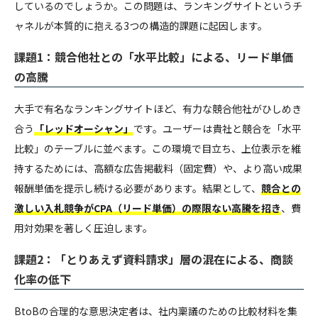
しているのでしょうか。この問題は、ランキングサイトというチ
ャネルが本質的に抱える3つの構造的課題に起因します。
課題1：競合他社との「水平比較」による、リード単価
の高騰
大手で有名なランキングサイトほど、有力な競合他社がひしめき
合う
「レッドオーシャン」
です。ユーザーは貴社と競合を「水平
比較」のテーブルに並べます。この環境で目立ち、上位表示を維
持するためには、高額な広告掲載料（固定費）や、より高い成果
報酬単価を提示し続ける必要があります。結果として、
競合との
激しい入札競争がCPA（リード単価）の際限ない高騰を招き
、費
用対効果を著しく圧迫します。
課題2：「とりあえず資料請求」層の混在による、商談
化率の低下
BtoBの合理的な意思決定者は、社内稟議のための比較材料を集