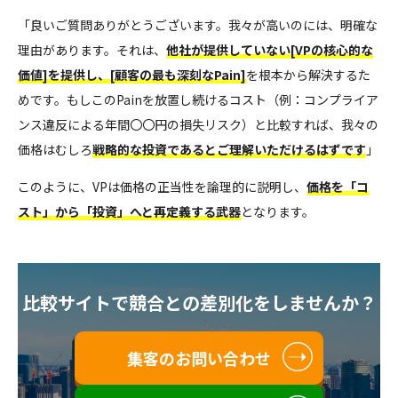
「良いご質問ありがとうございます。我々が高いのには、明確な
理由があります。それは、
他社が提供していない[VPの核心的な
価値]を提供し、[顧客の最も深刻なPain]
を根本から解決するた
めです。もしこのPainを放置し続けるコスト（例：コンプライア
ンス違反による年間〇〇円の損失リスク）と比較すれば、我々の
価格はむしろ
戦略的な投資であるとご理解いただけるはずです
」
このように、VPは価格の正当性を論理的に説明し、
価格を「コ
スト」から「投資」へと再定義する武器
となります。
比較サイトで競合との差別化をしませんか？
集客のお問い合わせ