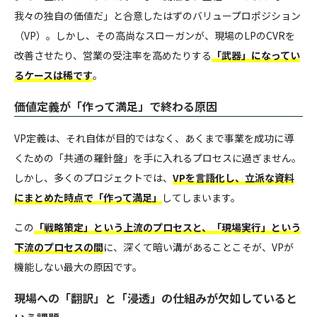
我々の独自の価値だ」と合意したはずのバリュープロポジション
（VP）。しかし、その高尚なスローガンが、現場のLPのCVRを
改善させたり、営業の受注率を高めたりする
「武器」になってい
るケースは稀です
。
価値定義が「作って満足」で終わる原因
VP定義は、それ自体が目的ではなく、あくまで事業を成功に導
くための「共通の羅針盤」を手に入れるプロセスに過ぎません。
しかし、多くのプロジェクトでは、
VPを言語化し、立派な資料
にまとめた時点で「作って満足」
してしまいます。
この
「戦略策定」という上流のプロセスと、「現場実行」という
下流のプロセスの間
に、深くて暗い溝があることこそが、VPが
機能しない最大の原因です。
現場への「翻訳」と「浸透」の仕組みが欠如していると