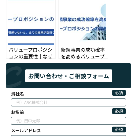
由を解説
ガンとの違いとは？
バリュープロポジシ
新規事業の成功確率
ョンの重要性｜なぜ
を高めるバリュープ
VPを理解しないと、
ロポジションの設計
全ての施策が空回り
と検証
お問い合わせ・ご相談フォーム
するのか
必須
貴社名
必須
お名前
必須
メールアドレス