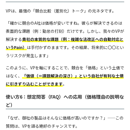
VPは、最強の「競合比較（差別化）トーク」の元ネタです。
「確かに競合のA社は価格が安いですね。彼らが解決できるのは
表面的な課題（例：勤怠の打刻）だけです。しかし、我々のVPが
解決する
貴社の本質的な課題（例：複雑な法改正への自動対応と
いうPain）
は手付かずのままです。その結果、将来的に〇〇とい
うリスクが発生します」
このように、VPを軸にすることで、競合を「価格」という土俵で
はなく、
「価値（＝課題解決の深さ）」という自社が有利な土俵
に引きずり込むことができます
。
使い方6：想定問答（FAQ）への応用（価格理由の説明な
ど）
「なぜ、御社の製品はそんなに価格が高いのですか？」——この
質問は、VPを語る絶好のチャンスです。