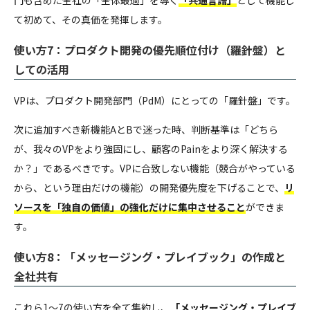
門も含めた全社の「全体最適」を導く
「共通言語」
として機能し
て初めて、その真価を発揮します。
使い方7：プロダクト開発の優先順位付け（羅針盤）と
しての活用
VPは、プロダクト開発部門（PdM）にとっての「羅針盤」です。
次に追加すべき新機能AとBで迷った時、判断基準は「どちら
が、我々のVPをより強固にし、顧客のPainをより深く解決する
か？」であるべきです。VPに合致しない機能（競合がやっている
から、という理由だけの機能）の開発優先度を下げることで、
リ
ソースを「独自の価値」の強化だけに集中させること
ができま
す。
使い方8：「メッセージング・プレイブック」の作成と
全社共有
これら1〜7の使い方を全て集約し、
「メッセージング・プレイブ