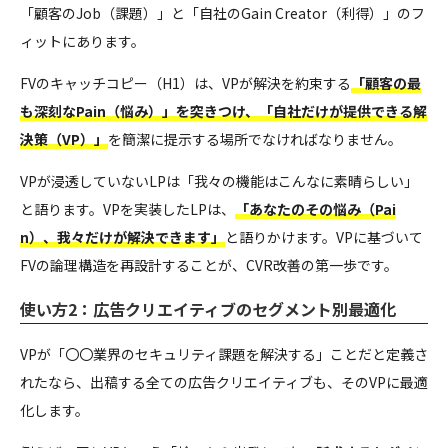
「顧客のJob（課題）」と「自社のGain Creator（利得）」のフ
ィットにあります。
FVのキャッチコピー（H1）は、VPが解決を約束する
「顧客の最
も深刻なPain（悩み）」を突きつけ、「自社だけが提供できる解
決策（VP）」
を簡潔に提示する場所でなければなりません。
VPが浸透していないLPは「我々の機能はこんなに素晴らしい」
と語ります。VPを実装したLPは、
「あなたのその悩み（Pai
n）、我々だけが解決できます」
と語りかけます。VPに基づいて
FVの論理構造を再設計することが、CVR改善の第一歩です。
使い方2：広告クリエイティブのセグメント別最適化
VPが「〇〇業界のセキュリティ課題を解決する」ことだと定義さ
れたなら、出稿する全ての広告クリエイティブも、そのVPに最適
化します。