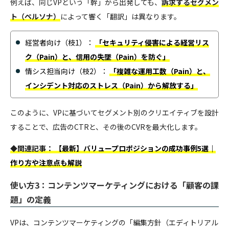
例えば、同じVPという「幹」から出発しても、
訴求するセグメン
ト（ペルソナ）
によって響く「翻訳」は異なります。
経営者向け（枝1）：
「セキュリティ侵害による経営リス
ク（Pain）と、信用の失墜（Pain）を防ぐ」
情シス担当向け（枝2）：
「複雑な運用工数（Pain）と、
インシデント対応のストレス（Pain）から解放する」
このように、VPに基づいてセグメント別のクリエイティブを設計
することで、広告のCTRと、その後のCVRを最大化します。
◆関連記事：
【最新】バリュープロポジションの成功事例5選｜
作り方や注意点も解説
使い方3：コンテンツマーケティングにおける「顧客の課
題」の定義
VPは、コンテンツマーケティングの「編集方針（エディトリアル