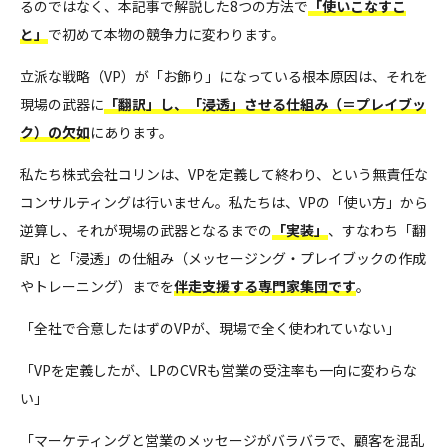
るのではなく、本記事で解説した8つの方法で
「使いこなすこ
と」
で初めて本物の競争力に変わります。
立派な戦略（VP）が「お飾り」になっている根本原因は、それを
現場の武器に
「翻訳」し、「浸透」させる仕組み（＝プレイブッ
ク）の欠如
にあります。
私たち株式会社コリンは、VPを定義して終わり、という無責任な
コンサルティングは行いません。私たちは、VPの「使い方」から
逆算し、それが現場の武器となるまでの
「実装」
、すなわち「翻
訳」と「浸透」の仕組み（メッセージング・プレイブックの作成
やトレーニング）までを
伴走支援する専門家集団です
。
「全社で合意したはずのVPが、現場で全く使われていない」
「VPを定義したが、LPのCVRも営業の受注率も一向に変わらな
い」
「マーケティングと営業のメッセージがバラバラで、顧客を混乱