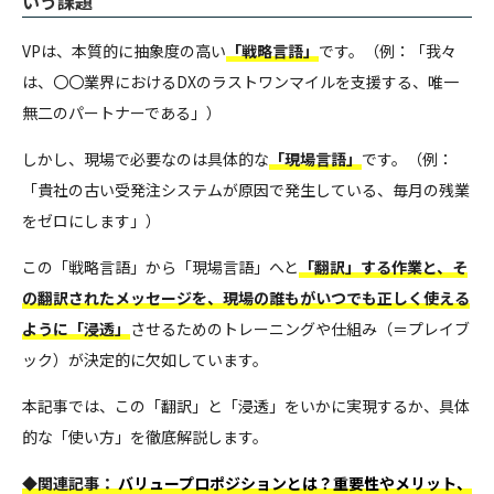
いう課題
VPは、本質的に抽象度の高い
「戦略言語」
です。（例：「我々
は、〇〇業界におけるDXのラストワンマイルを支援する、唯一
無二のパートナーである」）
しかし、現場で必要なのは具体的な
「現場言語」
です。（例：
「貴社の古い受発注システムが原因で発生している、毎月の残業
をゼロにします」）
この「戦略言語」から「現場言語」へと
「翻訳」する作業と、そ
の翻訳されたメッセージを、現場の誰もがいつでも正しく使える
ように「浸透」
させるためのトレーニングや仕組み（＝プレイブ
ック）が決定的に欠如しています。
本記事では、この「翻訳」と「浸透」をいかに実現するか、具体
的な「使い方」を徹底解説します。
◆関連記事：
バリュープロポジションとは？重要性やメリット、