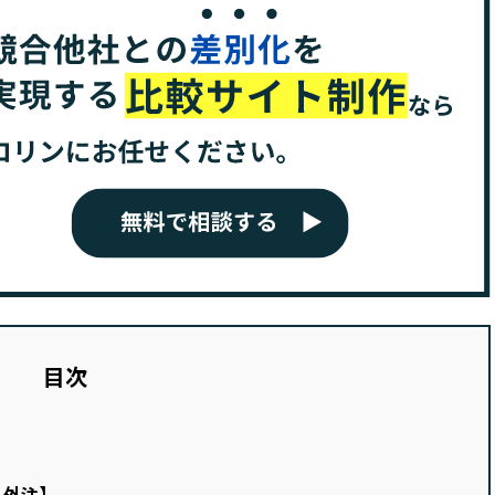
目次
 外注】