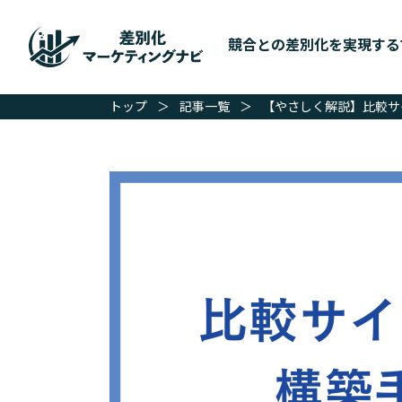
競合との差別化を実現する
トップ
＞
記事一覧
＞
【やさしく解説】比較サ